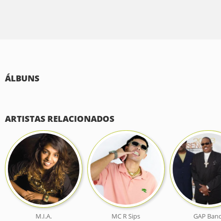
ÁLBUNS
ARTISTAS RELACIONADOS
M.I.A.
MC R Sips
GAP Ban