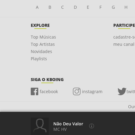
A
B
C
D
E
F
G
H
EXPLORE
PARTICIPE
Top Músicas
cadastre-s
Top Artistas
meu canal
Novidades
Playlists
SIGA O KBOING
facebook
instagram
twit
Ouv
Não Deu Valor
MC HV