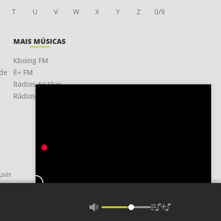
T
U
V
W
X
Y
Z
0/9
MAIS MÚSICAS
Kboing FM
ade
É+ FM
Rádios Ao Vivo
Rádios OnLine
uvir
Não Deu Valor
MC HV