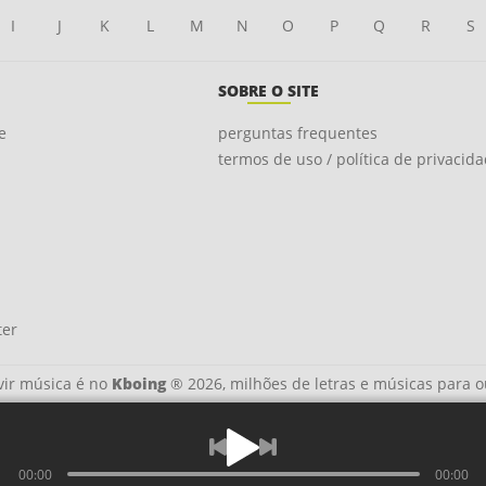
I
J
K
L
M
N
O
P
Q
R
S
SOBRE O SITE
e
perguntas frequentes
termos de uso / política de privacid
ter
ir música é no
Kboing
® 2026, milhões de letras e músicas para o
00:00
00:00