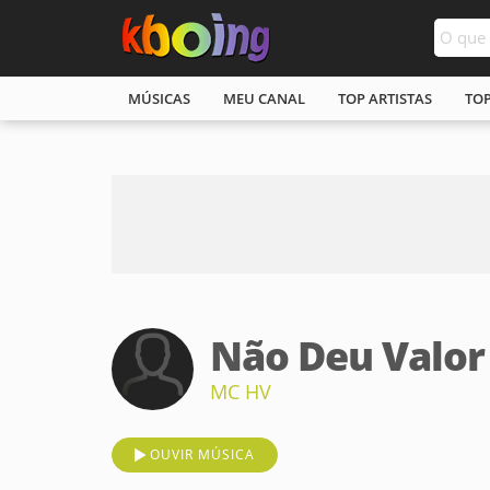
MÚSICAS
MEU CANAL
TOP ARTISTAS
TO
Não Deu Valor
MC HV
OUVIR MÚSICA