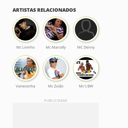
ARTISTAS RELACIONADOS
Mc Livinho
Mc Marcelly
MC Denny
Vanessinha
Mc Zoião
Mc's BW