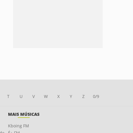
T
U
V
W
X
Y
Z
0/9
MAIS MÚSICAS
Kboing FM
ade
É+ FM