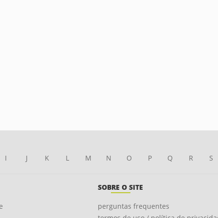
I
J
K
L
M
N
O
P
Q
R
S
SOBRE O SITE
e
perguntas frequentes
termos de uso / política de privacid