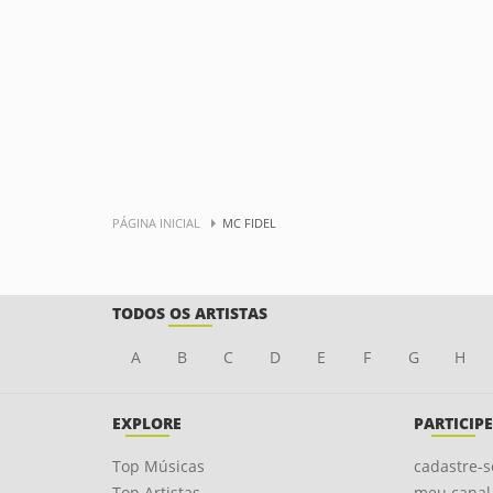
PÁGINA INICIAL
MC FIDEL
TODOS OS ARTISTAS
A
B
C
D
E
F
G
H
EXPLORE
PARTICIPE
Top Músicas
cadastre-s
Top Artistas
meu canal