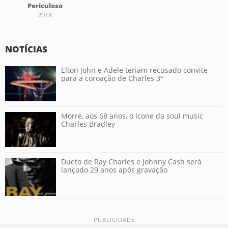
Periculoso
2018
NOTÍCIAS
Elton John e Adele teriam recusado convite
para a coroação de Charles 3º
Morre, aos 68 anos, o ícone da soul music
Charles Bradley
Dueto de Ray Charles e Johnny Cash será
lançado 29 anos após gravação