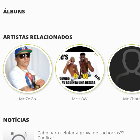
ÁLBUNS
ARTISTAS RELACIONADOS
Mc Zoião
Mc's BW
Mc Char
NOTÍCIAS
Cabo para celular à prova de cachorros??
Confira!