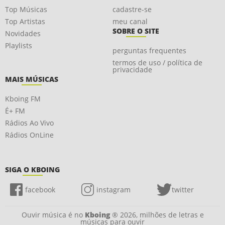
Top Músicas
cadastre-se
Top Artistas
meu canal
SOBRE O SITE
Novidades
Playlists
perguntas frequentes
termos de uso / política de
privacidade
MAIS MÚSICAS
Kboing FM
É+ FM
Rádios Ao Vivo
Rádios OnLine
SIGA O KBOING
facebook
instagram
twitter
Ouvir música é no
Kboing
® 2026, milhões de letras e
músicas para ouvir