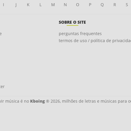
I
J
K
L
M
N
O
P
Q
R
S
SOBRE O SITE
e
perguntas frequentes
termos de uso / política de privacid
ter
ir música é no
Kboing
® 2026, milhões de letras e músicas para o