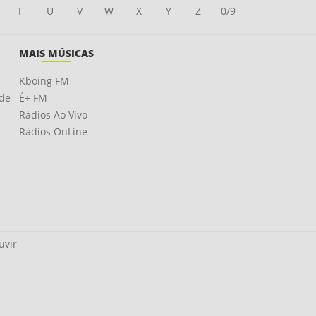
T
U
V
W
X
Y
Z
0/9
MAIS MÚSICAS
Kboing FM
ade
É+ FM
Rádios Ao Vivo
Rádios OnLine
uvir