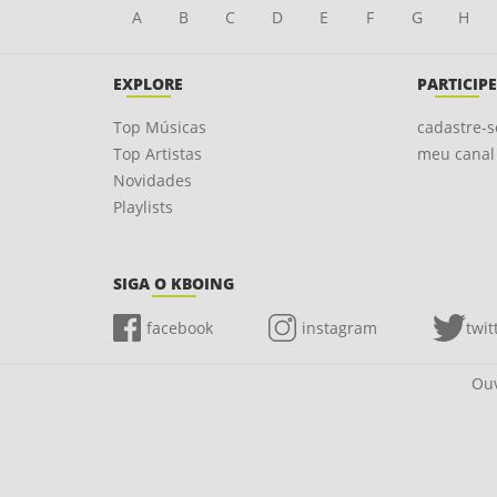
A
B
C
D
E
F
G
H
EXPLORE
PARTICIPE
Top Músicas
cadastre-s
Top Artistas
meu canal
Novidades
Playlists
SIGA O KBOING
facebook
instagram
twit
Ouv