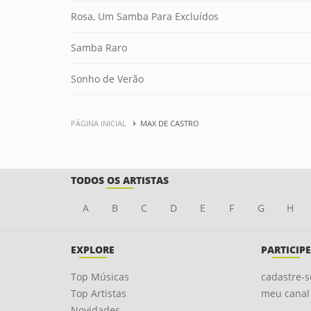
Rosa, Um Samba Para Excluídos
Samba Raro
Sonho de Verão
PÁGINA INICIAL
MAX DE CASTRO
TODOS OS ARTISTAS
A
B
C
D
E
F
G
H
EXPLORE
PARTICIPE
Top Músicas
cadastre-s
Top Artistas
meu canal
Novidades