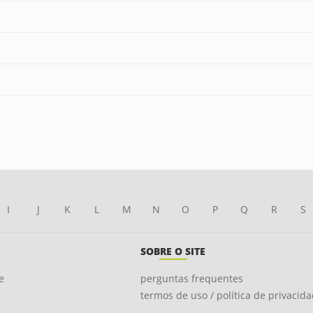
I
J
K
L
M
N
O
P
Q
R
S
SOBRE O SITE
e
perguntas frequentes
termos de uso / política de privacid