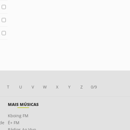
T
U
V
W
X
Y
Z
0/9
MAIS MÚSICAS
Kboing FM
ade
É+ FM
Rádios Ao Vivo