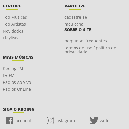
EXPLORE
PARTICIPE
Top Músicas
cadastre-se
Top Artistas
meu canal
SOBRE O SITE
Novidades
Playlists
perguntas frequentes
termos de uso / política de
privacidade
MAIS MÚSICAS
Kboing FM
É+ FM
Rádios Ao Vivo
Rádios OnLine
SIGA O KBOING
facebook
instagram
twitter