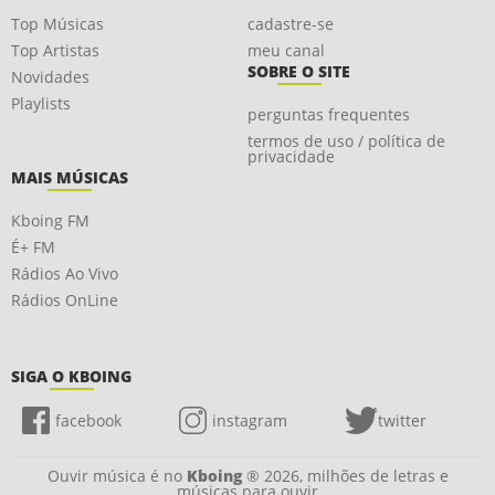
Top Músicas
cadastre-se
Top Artistas
meu canal
SOBRE O SITE
Novidades
Playlists
perguntas frequentes
termos de uso / política de
privacidade
MAIS MÚSICAS
Kboing FM
É+ FM
Rádios Ao Vivo
Rádios OnLine
SIGA O KBOING
facebook
instagram
twitter
Ouvir música é no
Kboing
® 2026, milhões de letras e
músicas para ouvir