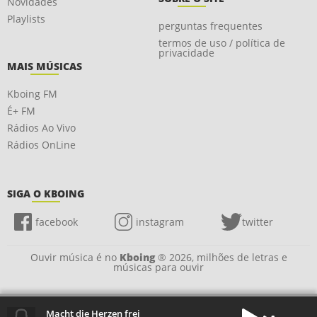
Novidades
Playlists
perguntas frequentes
termos de uso / política de
privacidade
MAIS MÚSICAS
Kboing FM
É+ FM
Rádios Ao Vivo
Rádios OnLine
SIGA O KBOING
facebook
instagram
twitter
Ouvir música é no
Kboing
® 2026, milhões de letras e
músicas para ouvir
Macht die Herzen frei