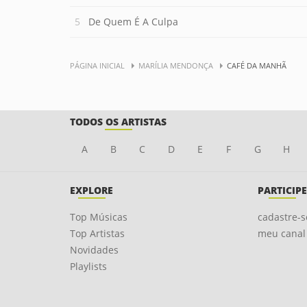
De Quem É A Culpa
PÁGINA INICIAL
MARÍLIA MENDONÇA
CAFÉ DA MANHÃ
TODOS OS ARTISTAS
A
B
C
D
E
F
G
H
EXPLORE
PARTICIPE
Top Músicas
cadastre-s
Top Artistas
meu canal
Novidades
Playlists