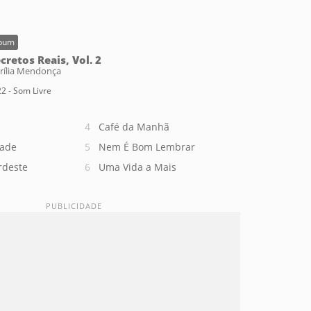
bum
cretos Reais, Vol. 2
rília Mendonça
2 - Som Livre
Café da Manhã
dade
Nem É Bom Lembrar
rdeste
Uma Vida a Mais