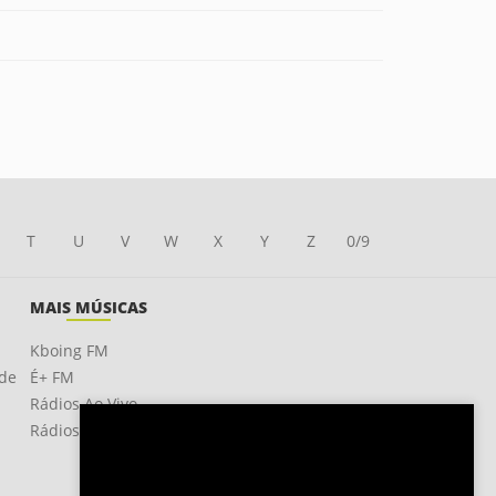
T
U
V
W
X
Y
Z
0/9
MAIS MÚSICAS
Kboing FM
ade
É+ FM
Rádios Ao Vivo
Rádios OnLine