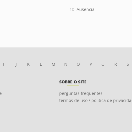
Ausência
I
J
K
L
M
N
O
P
Q
R
S
SOBRE O SITE
e
perguntas frequentes
termos de uso / política de privacid