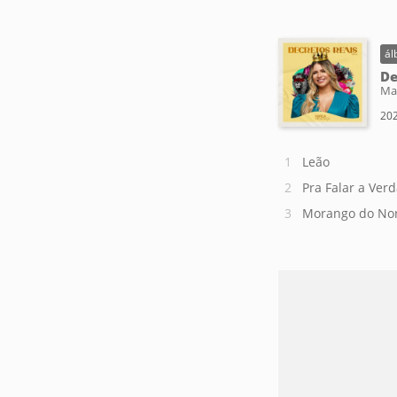
ál
De
Ma
202
Leão
Pra Falar a Ver
Morango do No