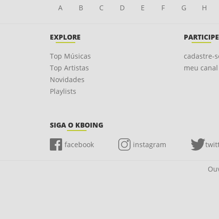
A
B
C
D
E
F
G
H
EXPLORE
PARTICIPE
Top Músicas
cadastre-s
Top Artistas
meu canal
Novidades
Playlists
SIGA O KBOING
facebook
instagram
twit
Ouv