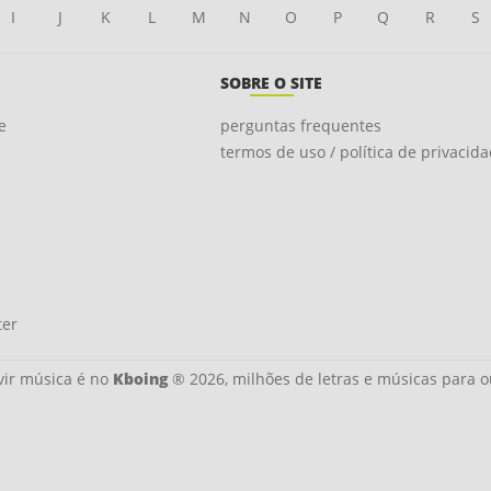
I
J
K
L
M
N
O
P
Q
R
S
SOBRE O SITE
e
perguntas frequentes
termos de uso / política de privacid
ter
ir música é no
Kboing
® 2026, milhões de letras e músicas para o