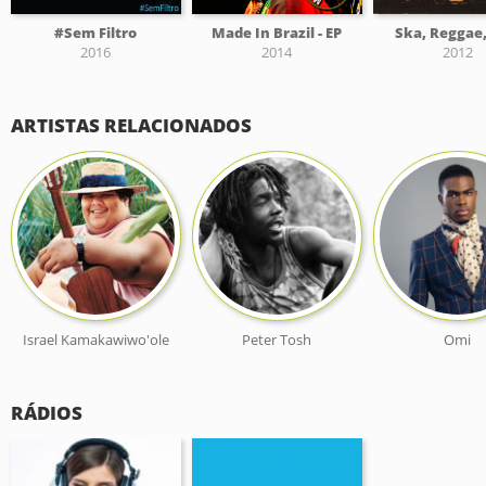
#Sem Filtro
Made In Brazil - EP
Ska, Reggae
2016
2014
2012
ARTISTAS RELACIONADOS
Israel Kamakawiwo'ole
Peter Tosh
Omi
RÁDIOS