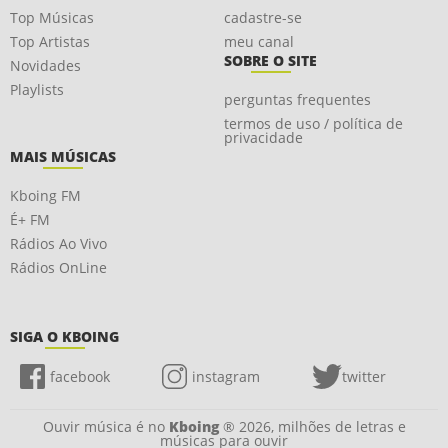
Top Músicas
cadastre-se
Top Artistas
meu canal
SOBRE O SITE
Novidades
Playlists
perguntas frequentes
termos de uso / política de
privacidade
MAIS MÚSICAS
Kboing FM
É+ FM
Rádios Ao Vivo
Rádios OnLine
SIGA O KBOING
facebook
instagram
twitter
Ouvir música é no
Kboing
® 2026, milhões de letras e
músicas para ouvir