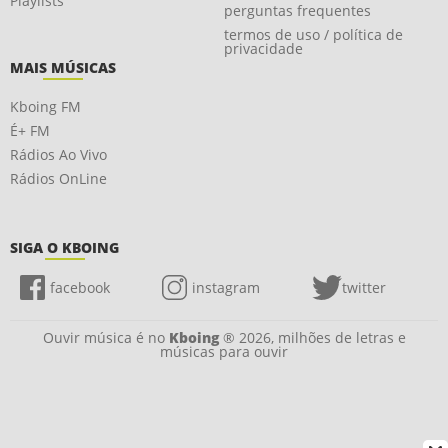
Playlists
perguntas frequentes
termos de uso / política de
privacidade
MAIS MÚSICAS
Kboing FM
É+ FM
Rádios Ao Vivo
Rádios OnLine
SIGA O KBOING
facebook
instagram
twitter
Ouvir música é no
Kboing
® 2026, milhões de letras e
músicas para ouvir