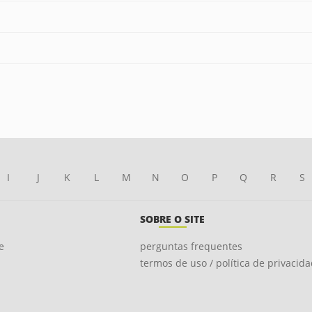
I
J
K
L
M
N
O
P
Q
R
S
SOBRE O SITE
e
perguntas frequentes
termos de uso / política de privacid