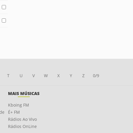
T
U
V
W
X
Y
Z
0/9
MAIS MÚSICAS
Kboing FM
ade
É+ FM
Rádios Ao Vivo
Rádios OnLine