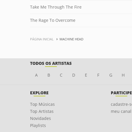
Take Me Through The Fire
The Rage To Overcome
PÁGINA INICIAL
MACHINE HEAD
TODOS OS ARTISTAS
A
B
C
D
E
F
G
H
EXPLORE
PARTICIPE
Top Músicas
cadastre-s
Top Artistas
meu canal
Novidades
Playlists