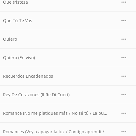
Que tristeza
Que Tú Te Vas
Quiero
Quiero (En vivo)
Recuerdos Encadenados
Rey De Corazones (Il Re Di Cuori)
Romance (No me platiques más / No sé tú / La puerta / La barca / Inolvidable) (En vivo)
Romances (Voy a apagar la luz / Contigo aprendí / Por debajo de la mesa / El reloj / Sabor a mí / La gloria eres tú / Bésame mucho (En vivo)