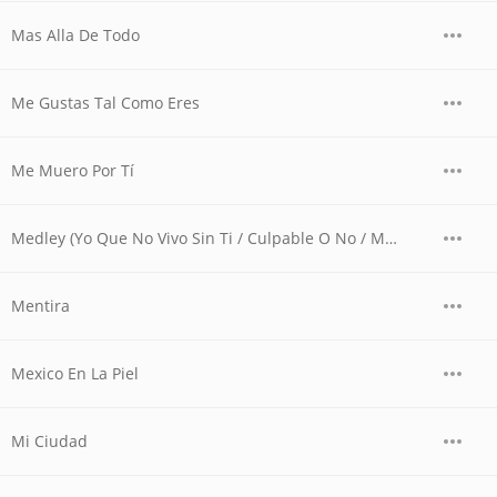
Mas Alla De Todo
Me Gustas Tal Como Eres
Me Muero Por Tí
Medley (Yo Que No Vivo Sin Ti / Culpable O No / Más Allá De Todo / Fría Como El Viento / Entrégate /Tengo Todo Excepto A Ti / La I (En Vivo)
Mentira
Mexico En La Piel
Mi Ciudad