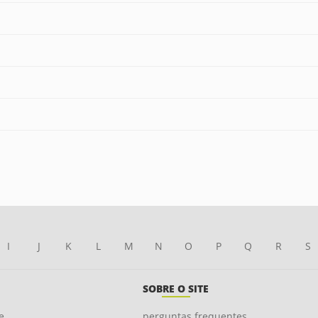
I
J
K
L
M
N
O
P
Q
R
S
SOBRE O SITE
e
perguntas frequentes