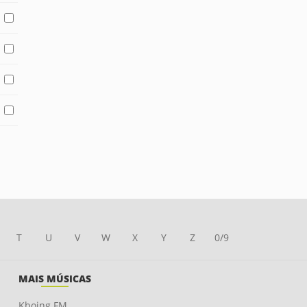
T
U
V
W
X
Y
Z
0/9
MAIS MÚSICAS
Kboing FM