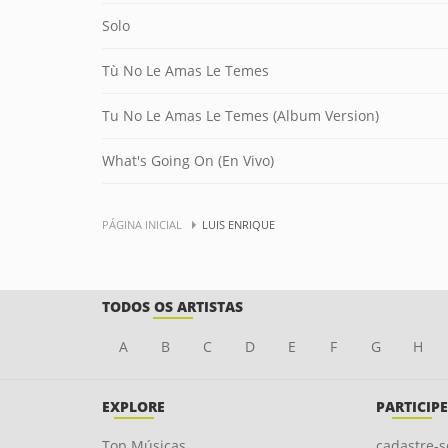
Solo
Tù No Le Amas Le Temes
Tu No Le Amas Le Temes (Album Version)
What's Going On (En Vivo)
PÁGINA INICIAL
LUIS ENRIQUE
TODOS OS ARTISTAS
A
B
C
D
E
F
G
H
EXPLORE
PARTICIPE
Top Músicas
cadastre-s