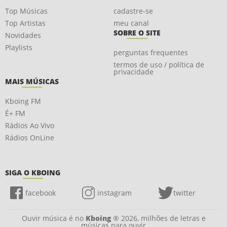
Top Músicas
cadastre-se
Top Artistas
meu canal
SOBRE O SITE
Novidades
Playlists
perguntas frequentes
termos de uso / política de
privacidade
MAIS MÚSICAS
Kboing FM
É+ FM
Rádios Ao Vivo
Rádios OnLine
SIGA O KBOING
facebook
instagram
twitter
Ouvir música é no
Kboing
® 2026, milhões de letras e
músicas para ouvir