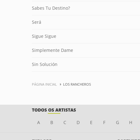
Sabes Tu Destino?
Será
Sigue Sigue
Simplemente Dame
Sin Solución
PÁGINA INICIAL
LOS RANCHEROS
TODOS OS ARTISTAS
A
B
C
D
E
F
G
H