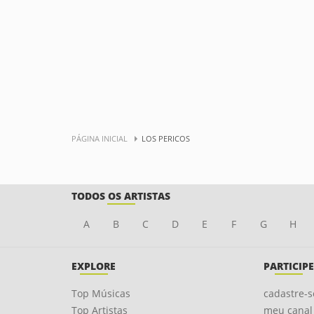
PÁGINA INICIAL
LOS PERICOS
TODOS OS ARTISTAS
A
B
C
D
E
F
G
H
EXPLORE
PARTICIPE
Top Músicas
cadastre-s
Top Artistas
meu canal