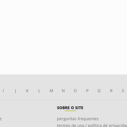
I
J
K
L
M
N
O
P
Q
R
S
SOBRE O SITE
e
perguntas frequentes
termos de uso / política de privacid