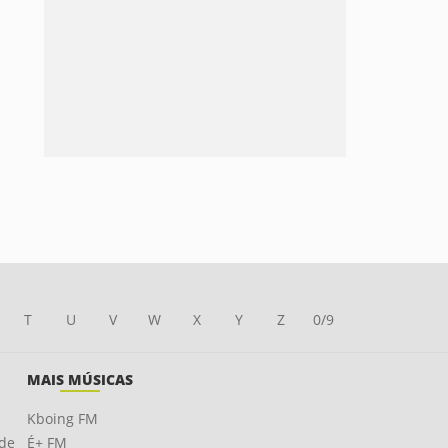
T
U
V
W
X
Y
Z
0/9
MAIS MÚSICAS
Kboing FM
ade
É+ FM