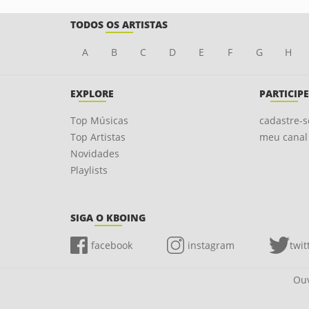
TODOS OS ARTISTAS
A
B
C
D
E
F
G
H
EXPLORE
PARTICIPE
Top Músicas
cadastre-s
Top Artistas
meu canal
Novidades
Playlists
SIGA O KBOING
facebook
instagram
twit
Ouv