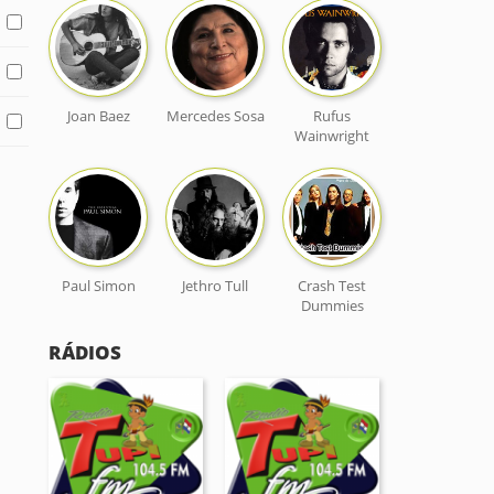
Joan Baez
Mercedes Sosa
Rufus
Wainwright
Paul Simon
Jethro Tull
Crash Test
Dummies
RÁDIOS