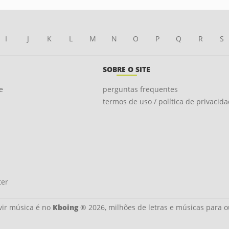
I
J
K
L
M
N
O
P
Q
R
S
SOBRE O SITE
e
perguntas frequentes
termos de uso / política de privacid
ter
ir música é no
Kboing
® 2026, milhões de letras e músicas para o