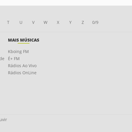
T
U
V
W
X
Y
Z
0/9
MAIS MÚSICAS
Kboing FM
ade
É+ FM
Rádios Ao Vivo
Rádios OnLine
uvir