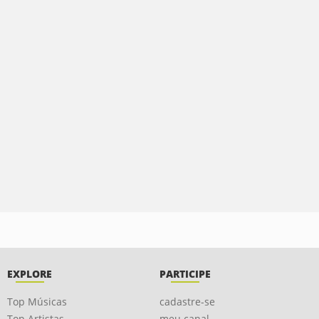
EXPLORE
PARTICIPE
Top Músicas
cadastre-se
Top Artistas
meu canal