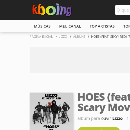
MÚSICAS
MEU CANAL
TOP ARTISTAS
TO
PÁGINA INICIAL
LIZZO
ÁLBUNS
HOES (FEAT. SEXYY RED)
HOES (feat
Scary Mov
álbum para
ouvir
Lizzo
- 1