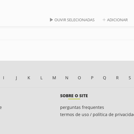
OUVIR SELECIONADAS
ADICIONAR
I
J
K
L
M
N
O
P
Q
R
S
SOBRE O SITE
e
perguntas frequentes
termos de uso / política de privacid