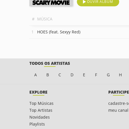
OUVIR ÁLBUM
#
MÚSICA
HOES (feat. Sexyy Red)
TODOS OS ARTISTAS
A
B
C
D
E
F
G
H
EXPLORE
PARTICIPE
Top Músicas
cadastre-s
Top Artistas
meu canal
Novidades
Playlists