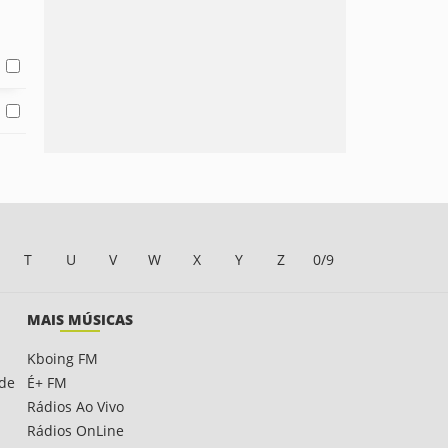
T
U
V
W
X
Y
Z
0/9
MAIS MÚSICAS
Kboing FM
ade
É+ FM
Rádios Ao Vivo
Rádios OnLine