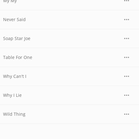
My My
Never Said
Soap Star Joe
Table For One
Why Can't I
Why I Lie
Wild Thing