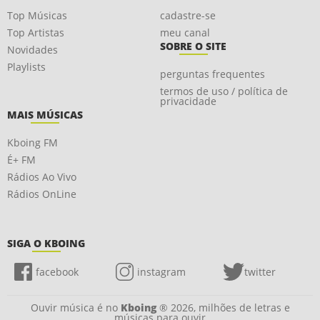
Top Músicas
cadastre-se
Top Artistas
meu canal
SOBRE O SITE
Novidades
Playlists
perguntas frequentes
termos de uso / política de
privacidade
MAIS MÚSICAS
Kboing FM
É+ FM
Rádios Ao Vivo
Rádios OnLine
SIGA O KBOING
facebook
instagram
twitter
Ouvir música é no
Kboing
® 2026, milhões de letras e
músicas para ouvir