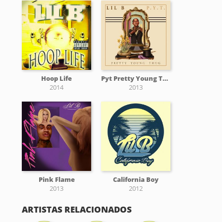
Hoop Life
Pyt Pretty Young Thug Mixtape
2014
2013
Pink Flame
California Boy
2013
2012
ARTISTAS RELACIONADOS