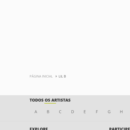
PÁGINA INICIAL
LIL B
TODOS OS ARTISTAS
A
B
C
D
E
F
G
H
EXPLORE
PARTICIPE