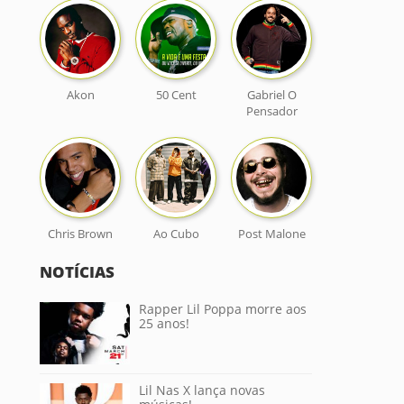
Akon
50 Cent
Gabriel O
Pensador
Chris Brown
Ao Cubo
Post Malone
NOTÍCIAS
Rapper Lil Poppa morre aos
25 anos!
Lil Nas X lança novas