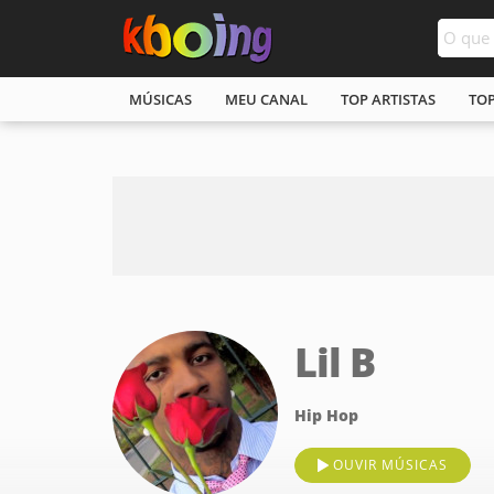
MÚSICAS
MEU CANAL
TOP ARTISTAS
TO
Lil B
Hip Hop
OUVIR MÚSICAS