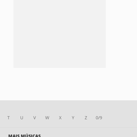
T
U
V
W
X
Y
Z
0/9
MAIS MÚSICAS