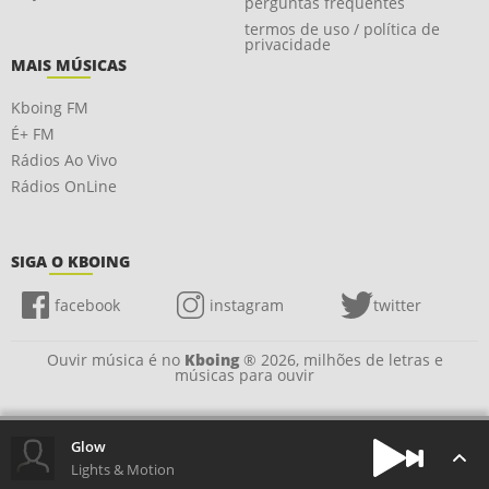
perguntas frequentes
termos de uso / política de
privacidade
MAIS MÚSICAS
Kboing FM
É+ FM
Rádios Ao Vivo
Rádios OnLine
SIGA O KBOING
facebook
instagram
twitter
Ouvir música é no
Kboing
® 2026, milhões de letras e
músicas para ouvir
Glow
Lights & Motion