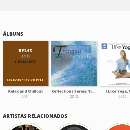
ÁLBUNS
Relax and Chillout
Reflections Series: Tranquil Moments
I Like Yoga, 
2014
2012
2012
ARTISTAS RELACIONADOS