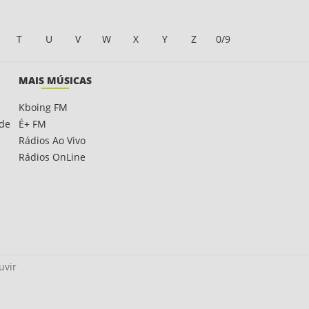
T
U
V
W
X
Y
Z
0/9
MAIS MÚSICAS
Kboing FM
ade
É+ FM
Rádios Ao Vivo
Rádios OnLine
uvir