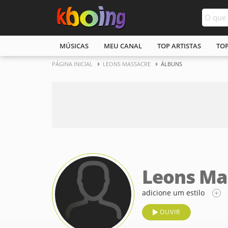
MÚSICAS
MEU CANAL
TOP ARTISTAS
TO
PÁGINA INICIAL
LEONS MASSACRE
ÁLBUNS
Leons Ma
adicione um estilo
OUVIR