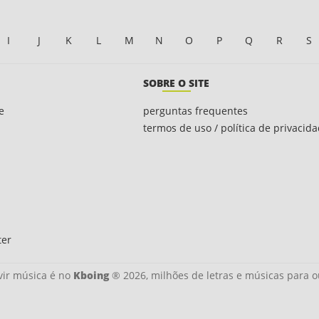
I
J
K
L
M
N
O
P
Q
R
S
SOBRE O SITE
e
perguntas frequentes
termos de uso / política de privacid
ter
ir música é no
Kboing
® 2026, milhões de letras e músicas para o