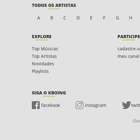
TODOS OS ARTISTAS
A
B
C
D
E
F
G
H
EXPLORE
PARTICIPE
Top Músicas
cadastre-s
Top Artistas
meu canal
Novidades
Playlists
SIGA O KBOING
facebook
instagram
twit
Ouv