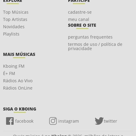
EXPLORE
PARTICIPE
Top Músicas
cadastre-se
Top Artistas
meu canal
SOBRE O SITE
Novidades
Playlists
perguntas frequentes
termos de uso / política de
privacidade
MAIS MÚSICAS
Kboing FM
É+ FM
Rádios Ao Vivo
Rádios OnLine
SIGA O KBOING
facebook
instagram
twitter