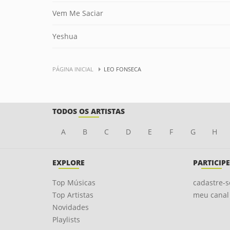
Vem Me Saciar
Yeshua
PÁGINA INICIAL
LEO FONSECA
TODOS OS ARTISTAS
A
B
C
D
E
F
G
H
EXPLORE
PARTICIPE
Top Músicas
cadastre-s
Top Artistas
meu canal
Novidades
Playlists