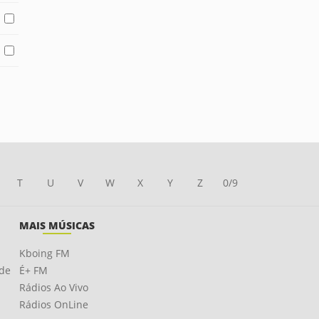
T
U
V
W
X
Y
Z
0/9
MAIS MÚSICAS
Kboing FM
ade
É+ FM
Rádios Ao Vivo
Rádios OnLine