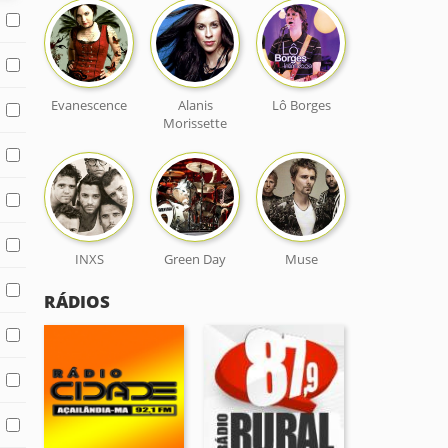
Evanescence
Alanis
Lô Borges
Morissette
INXS
Green Day
Muse
RÁDIOS