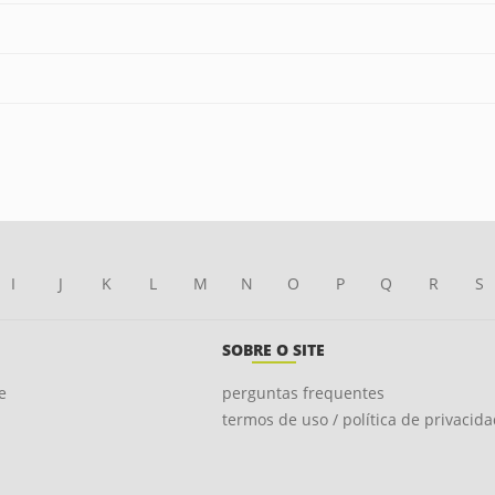
I
J
K
L
M
N
O
P
Q
R
S
SOBRE O SITE
e
perguntas frequentes
termos de uso / política de privacid