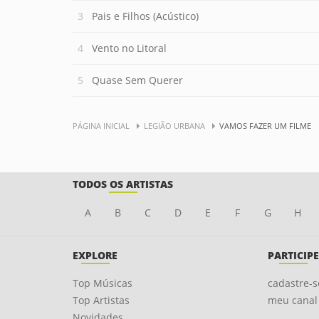
Pais e Filhos (Acústico)
Vento no Litoral
Quase Sem Querer
PÁGINA INICIAL
LEGIÃO URBANA
VAMOS FAZER UM FILME
TODOS OS ARTISTAS
A
B
C
D
E
F
G
H
EXPLORE
PARTICIPE
Top Músicas
cadastre-s
Top Artistas
meu canal
Novidades