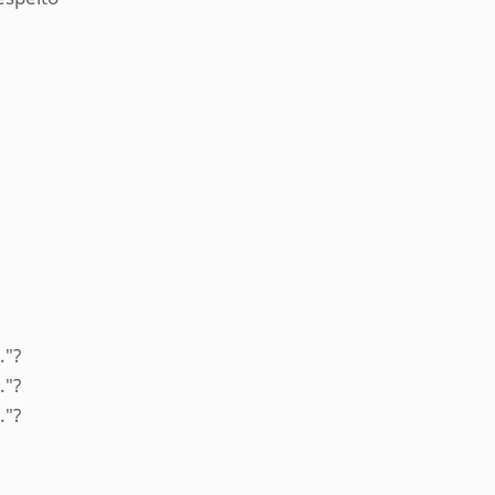
."?
."?
."?