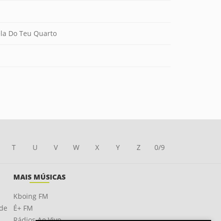
la Do Teu Quarto
T
U
V
W
X
Y
Z
0/9
MAIS MÚSICAS
Kboing FM
ade
É+ FM
Rádios Ao Vivo