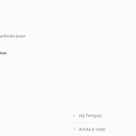
anfredini Junior
icar.
Há Tempos
Ainda é cedo