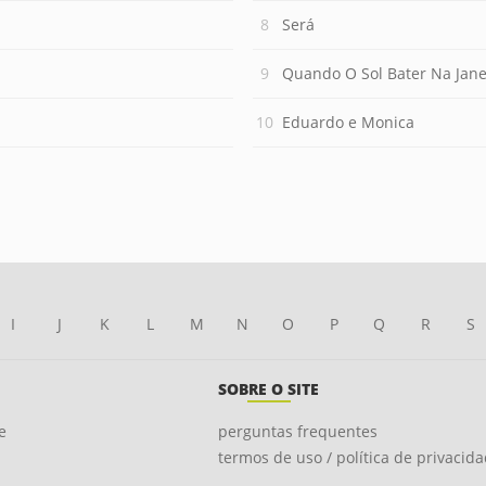
Será
Quando O Sol Bater Na Jane
Eduardo e Monica
I
J
K
L
M
N
O
P
Q
R
S
SOBRE O SITE
e
perguntas frequentes
termos de uso / política de privacid