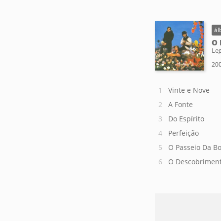
ál
O 
Le
200
Vinte e Nove
A Fonte
Do Espírito
Perfeição
O Passeio Da Bo
O Descobriment