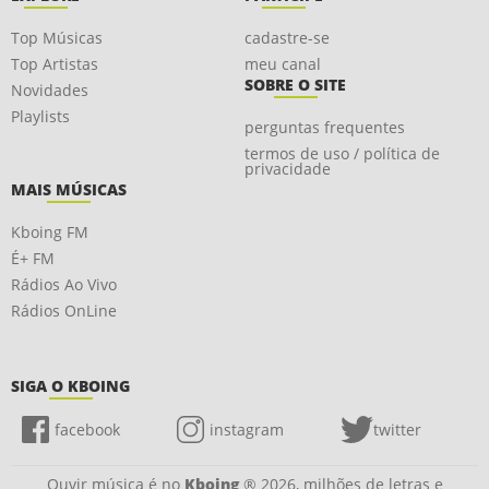
Top Músicas
cadastre-se
Top Artistas
meu canal
SOBRE O SITE
Novidades
Playlists
perguntas frequentes
termos de uso / política de
privacidade
MAIS MÚSICAS
Kboing FM
É+ FM
Rádios Ao Vivo
Rádios OnLine
SIGA O KBOING
facebook
instagram
twitter
Ouvir música é no
Kboing
® 2026, milhões de letras e