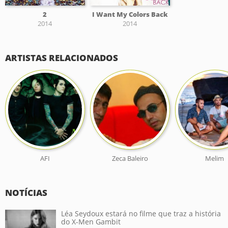
2
I Want My Colors Back
2014
2014
ARTISTAS RELACIONADOS
AFI
Zeca Baleiro
Melim
NOTÍCIAS
Léa Seydoux estará no filme que traz a história
do X-Men Gambit