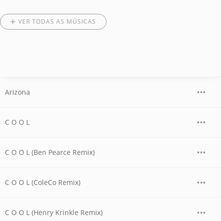
VER TODAS AS MÚSICAS
Arizona
C O O L
C O O L (Ben Pearce Remix)
C O O L (ColeCo Remix)
C O O L (Henry Krinkle Remix)