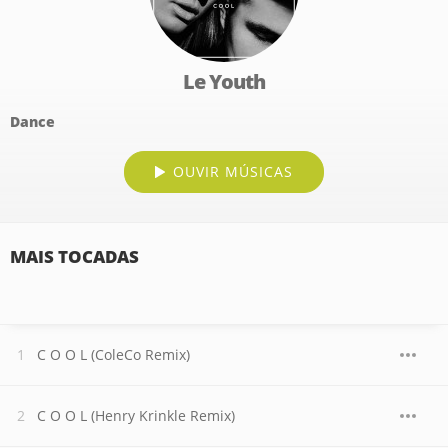
Le Youth
Dance
OUVIR MÚSICAS
MAIS TOCADAS
C O O L (ColeCo Remix)
C O O L (Henry Krinkle Remix)