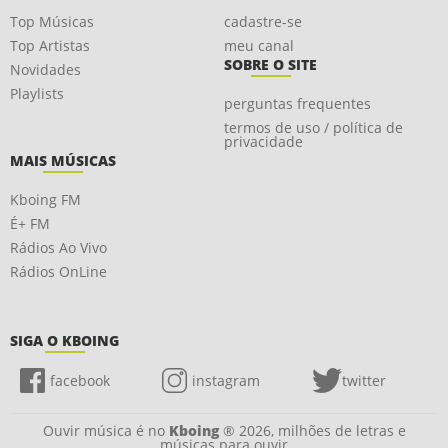
Top Músicas
cadastre-se
Top Artistas
meu canal
SOBRE O SITE
Novidades
Playlists
perguntas frequentes
termos de uso / política de
privacidade
MAIS MÚSICAS
Kboing FM
É+ FM
Rádios Ao Vivo
Rádios OnLine
SIGA O KBOING
facebook
instagram
twitter
Ouvir música é no
Kboing
® 2026, milhões de letras e
músicas para ouvir