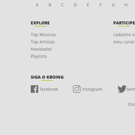
A
B
C
D
E
F
G
H
EXPLORE
PARTICIPE
Top Músicas
cadastre-s
Top Artistas
meu canal
Novidades
Playlists
SIGA O KBOING
facebook
instagram
twit
Ouv