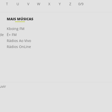
T
U
V
W
X
Y
Z
0/9
MAIS MÚSICAS
Kboing FM
ade
É+ FM
Rádios Ao Vivo
Rádios OnLine
uvir