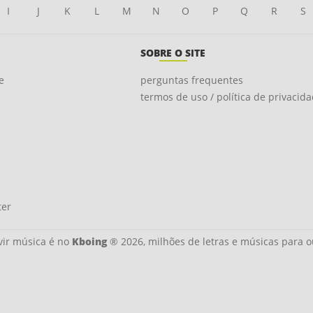
I
J
K
L
M
N
O
P
Q
R
S
SOBRE O SITE
e
perguntas frequentes
termos de uso / política de privacid
ter
ir música é no
Kboing
® 2026, milhões de letras e músicas para o