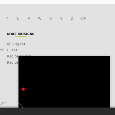
T
U
V
W
X
Y
Z
0/9
MAIS MÚSICAS
Kboing FM
ade
É+ FM
Rádios Ao Vivo
Rádios OnLine
uvir
Booty Me Down