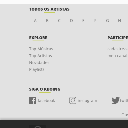
TODOS OS ARTISTAS
A
B
C
D
E
F
G
H
EXPLORE
PARTICIPE
Top Músicas
cadastre-s
Top Artistas
meu canal
Novidades
Playlists
SIGA O KBOING
facebook
instagram
twit
Ouv