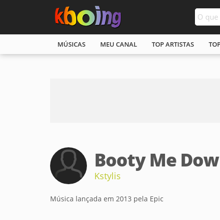
MÚSICAS
MEU CANAL
TOP ARTISTAS
TO
Booty Me Dow
Kstylis
Música lançada em 2013 pela Epic