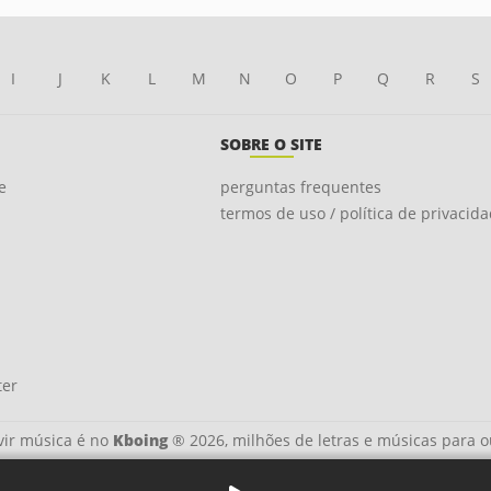
I
J
K
L
M
N
O
P
Q
R
S
SOBRE O SITE
e
perguntas frequentes
termos de uso / política de privacid
ter
ir música é no
Kboing
® 2026, milhões de letras e músicas para o