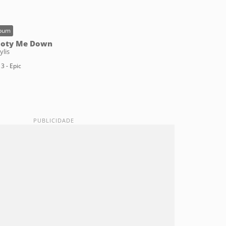
bum
oty Me Down
ylis
3 - Epic