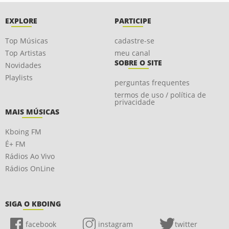
EXPLORE
PARTICIPE
Top Músicas
cadastre-se
Top Artistas
meu canal
SOBRE O SITE
Novidades
Playlists
perguntas frequentes
termos de uso / política de
privacidade
MAIS MÚSICAS
Kboing FM
É+ FM
Rádios Ao Vivo
Rádios OnLine
SIGA O KBOING
facebook
instagram
twitter