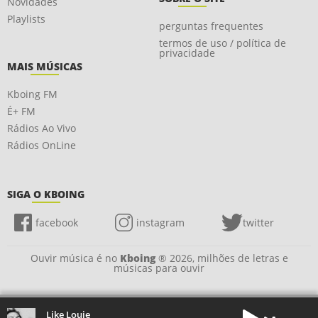
Novidades
Playlists
perguntas frequentes
termos de uso / política de
privacidade
MAIS MÚSICAS
Kboing FM
É+ FM
Rádios Ao Vivo
Rádios OnLine
SIGA O KBOING
facebook
instagram
twitter
Ouvir música é no
Kboing
® 2026, milhões de letras e
músicas para ouvir
Like Louie