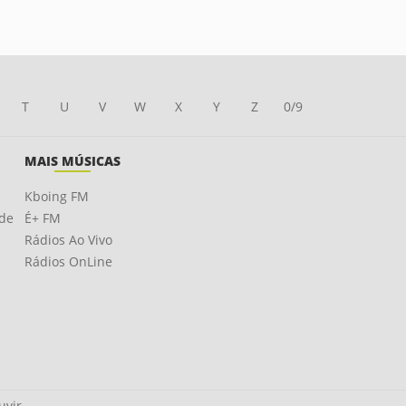
T
U
V
W
X
Y
Z
0/9
MAIS MÚSICAS
Kboing FM
ade
É+ FM
Rádios Ao Vivo
Rádios OnLine
uvir