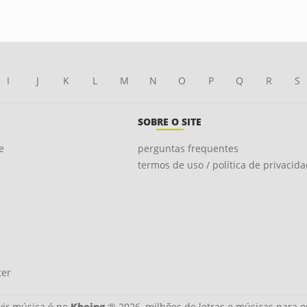
I
J
K
L
M
N
O
P
Q
R
S
SOBRE O SITE
e
perguntas frequentes
termos de uso / política de privacid
ter
ir música é no
Kboing
® 2026, milhões de letras e músicas para o