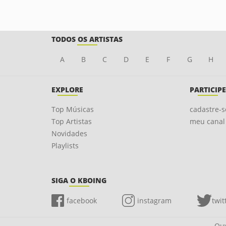
TODOS OS ARTISTAS
A
B
C
D
E
F
G
H
EXPLORE
PARTICIPE
Top Músicas
cadastre-s
Top Artistas
meu canal
Novidades
Playlists
SIGA O KBOING
facebook
instagram
twit
Ouv