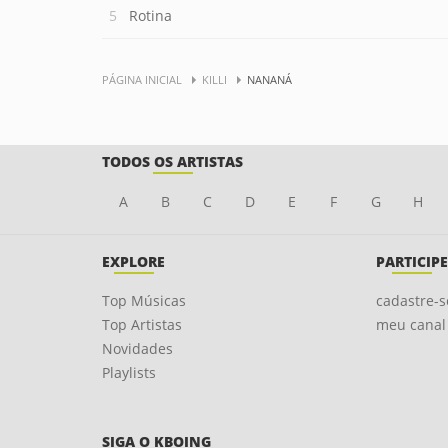
Rotina
PÁGINA INICIAL
KILLI
NANANÁ
TODOS OS ARTISTAS
A
B
C
D
E
F
G
H
EXPLORE
PARTICIPE
Top Músicas
cadastre-s
Top Artistas
meu canal
Novidades
Playlists
SIGA O KBOING