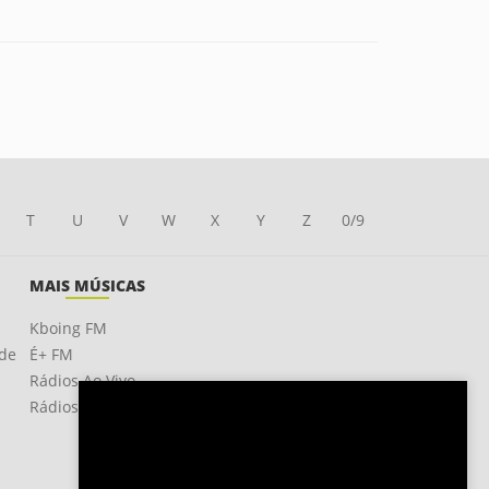
T
U
V
W
X
Y
Z
0/9
MAIS MÚSICAS
Kboing FM
ade
É+ FM
Rádios Ao Vivo
Rádios OnLine