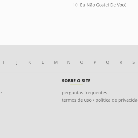
Eu Não Gostei De Você
I
J
K
L
M
N
O
P
Q
R
S
SOBRE O SITE
e
perguntas frequentes
termos de uso / política de privacid