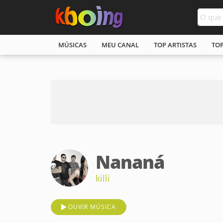
MÚSICAS
MEU CANAL
TOP ARTISTAS
TO
Nananá
killi
OUVIR MÚSICA