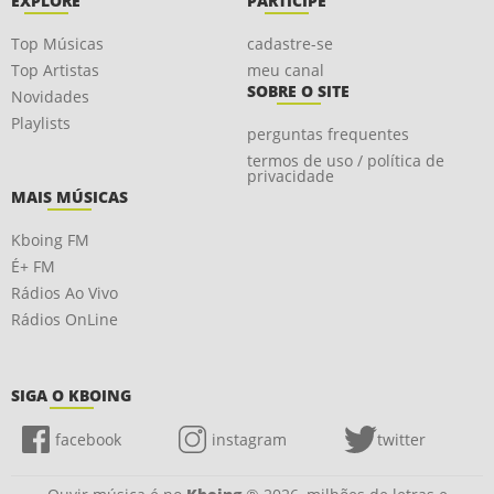
EXPLORE
PARTICIPE
Top Músicas
cadastre-se
Top Artistas
meu canal
SOBRE O SITE
Novidades
Playlists
perguntas frequentes
termos de uso / política de
privacidade
MAIS MÚSICAS
Kboing FM
É+ FM
Rádios Ao Vivo
Rádios OnLine
SIGA O KBOING
facebook
instagram
twitter