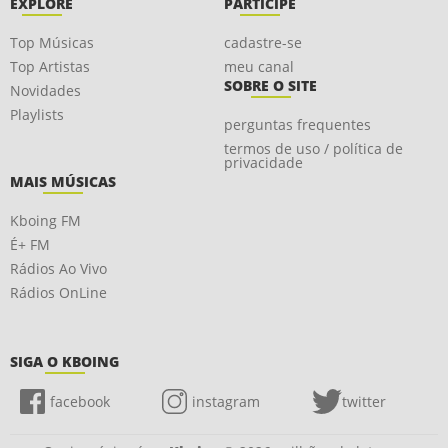
EXPLORE
PARTICIPE
Top Músicas
cadastre-se
Top Artistas
meu canal
SOBRE O SITE
Novidades
Playlists
perguntas frequentes
termos de uso / política de
privacidade
MAIS MÚSICAS
Kboing FM
É+ FM
Rádios Ao Vivo
Rádios OnLine
SIGA O KBOING
facebook
instagram
twitter