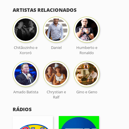
ARTISTAS RELACIONADOS
Chitãozinho e
Daniel
Humberto e
Xororó
Ronaldo
Amado Batista
Chrystian e
Gino e Geno
Ralf
RÁDIOS