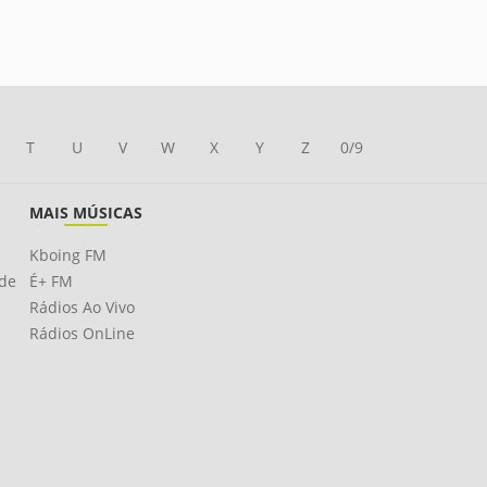
T
U
V
W
X
Y
Z
0/9
MAIS MÚSICAS
Kboing FM
ade
É+ FM
Rádios Ao Vivo
Rádios OnLine