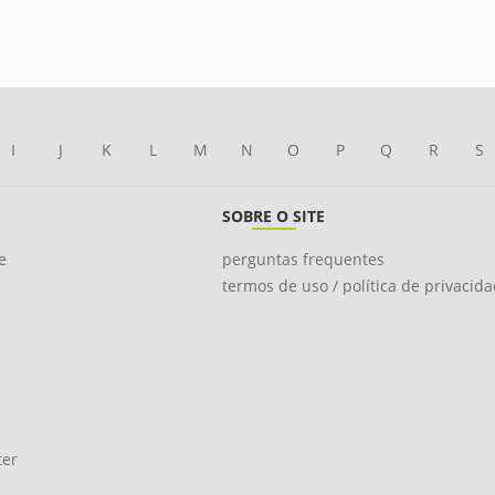
I
J
K
L
M
N
O
P
Q
R
S
SOBRE O SITE
e
perguntas frequentes
termos de uso / política de privacid
ter