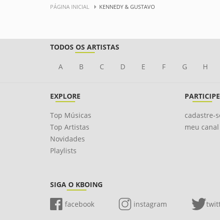
PÁGINA INICIAL
KENNEDY & GUSTAVO
TODOS OS ARTISTAS
A
B
C
D
E
F
G
H
EXPLORE
PARTICIPE
Top Músicas
cadastre-s
Top Artistas
meu canal
Novidades
Playlists
SIGA O KBOING
facebook
instagram
twit