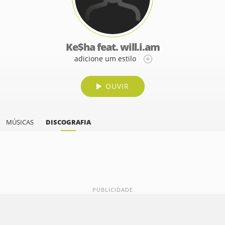
Ke$ha feat. will.i.am
adicione um estilo
OUVIR
MÚSICAS
DISCOGRAFIA