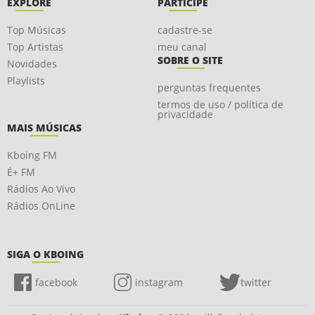
EXPLORE
PARTICIPE
Top Músicas
cadastre-se
Top Artistas
meu canal
SOBRE O SITE
Novidades
Playlists
perguntas frequentes
termos de uso / política de
privacidade
MAIS MÚSICAS
Kboing FM
É+ FM
Rádios Ao Vivo
Rádios OnLine
SIGA O KBOING
facebook
instagram
twitter