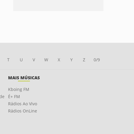
T
U
V
W
X
Y
Z
0/9
MAIS MÚSICAS
Kboing FM
ade
É+ FM
Rádios Ao Vivo
Rádios OnLine