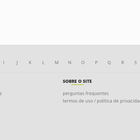
I
J
K
L
M
N
O
P
Q
R
S
SOBRE O SITE
e
perguntas frequentes
termos de uso / política de privacid