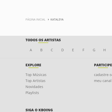
PÁGINA INICIAL
KATALEYA
TODOS OS ARTISTAS
A
B
C
D
E
F
G
H
EXPLORE
PARTICIPE
Top Músicas
cadastre-s
Top Artistas
meu canal
Novidades
Playlists
SIGA O KBOING