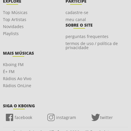
EXPLORE
PARTICIPE
Top Músicas
cadastre-se
Top Artistas
meu canal
SOBRE O SITE
Novidades
Playlists
perguntas frequentes
termos de uso / política de
privacidade
MAIS MÚSICAS
Kboing FM
É+ FM
Rádios Ao Vivo
Rádios OnLine
SIGA O KBOING
facebook
instagram
twitter