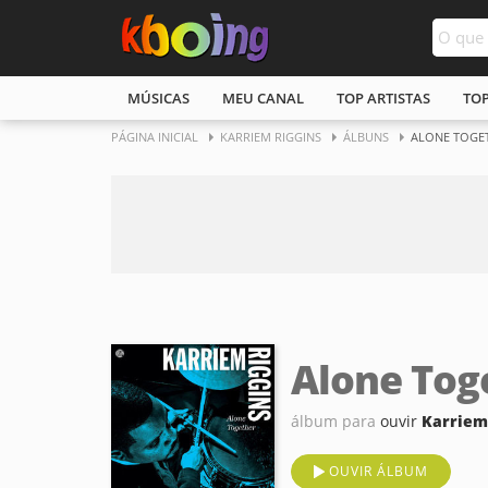
MÚSICAS
MEU CANAL
TOP ARTISTAS
TO
PÁGINA INICIAL
KARRIEM RIGGINS
ÁLBUNS
ALONE TOGE
Alone Tog
álbum para
ouvir
Karriem
OUVIR ÁLBUM