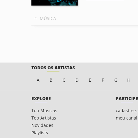
#
MÚSICA
TODOS OS ARTISTAS
A
B
C
D
E
F
G
H
EXPLORE
PARTICIPE
Top Músicas
cadastre-s
Top Artistas
meu canal
Novidades
Playlists