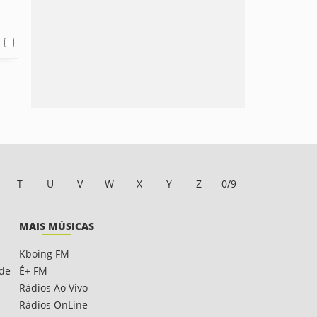
T
U
V
W
X
Y
Z
0/9
MAIS MÚSICAS
Kboing FM
ade
É+ FM
Rádios Ao Vivo
Rádios OnLine