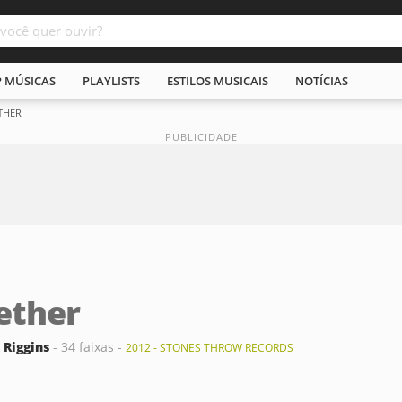
P MÚSICAS
PLAYLISTS
ESTILOS MUSICAIS
NOTÍCIAS
THER
ether
 Riggins
- 34 faixas -
2012 - STONES THROW RECORDS