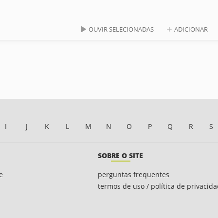
OUVIR SELECIONADAS
ADICIONAR
I
J
K
L
M
N
O
P
Q
R
S
SOBRE O SITE
e
perguntas frequentes
termos de uso / política de privacid